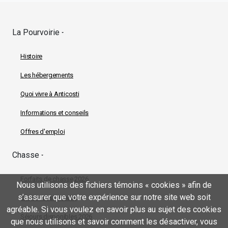
MAIN NAVIGAT
La Pourvoirie
Histoire
Les hébergements
Quoi vivre à Anticosti
Informations et conseils
Offres d'emploi
Chasse
Forfaits de chasse 2026
Nous utilisons des fichiers témoins « cookies » afin de
s’assurer que votre expérience sur notre site web soit
Comment s'y rendre
agréable. Si vous voulez en savoir plus au sujet des cookies
Séjours disponibles 2026
que nous utilisons et savoir comment les désactiver, vous