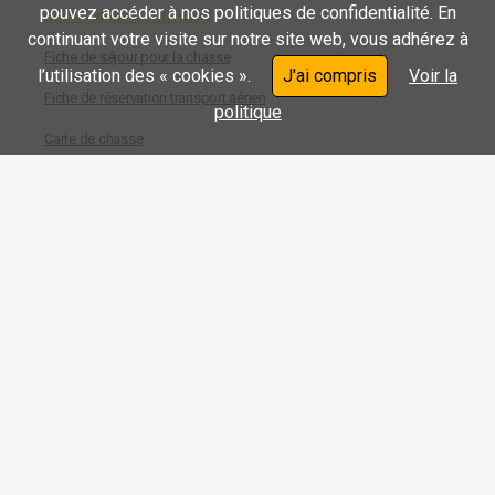
pouvez accéder à nos politiques de confidentialité. En
Réservation et paiement
continuant votre visite sur notre site web, vous adhérez à
Fiche de séjour pour la chasse
l’utilisation des « cookies ».
J'ai compris
Voir la
Fiche de réservation transport aérien
politique
Carte de chasse
Documents de chasse
Galerie photos
Nouvelles
Vacances
Forfaits de vacances 2026
Réservation et paiement
Fiche de séjour pour les vacances
Carte de vacances