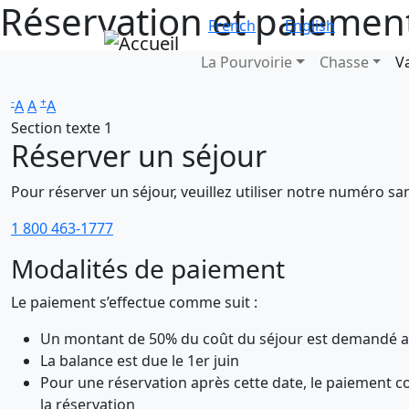
Réservation et paiemen
Aller au contenu principal
French
English
Main navigatio
La Pourvoirie
Chasse
V
-
+
A
A
A
Section texte 1
Réserver un séjour
Pour réserver un séjour, veuillez utiliser notre numéro sans
1 800 463-1777
Modalités de paiement
Le paiement s’effectue comme suit :
Un montant de 50% du coût du séjour est demandé a
La balance est due le 1er juin
Pour une réservation après cette date, le paiement 
la réservation