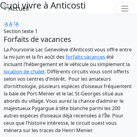
Quoi vivre à Anticosti
Aller au contenu principal
-
+
A
A
A
Section texte 1
Forfaits de vacances
La Pourvoirie Lac Geneviève d’Anticosti vous offre entre
la mi-juin et la fin août des
forfaits vacances
été
incluant l’hébergement et le véhicule ou simplement la
location de chalet
. Différents circuits vous sont offerts
selon vos centres d’intérêt. Pour les amateurs
d’ornithologie, plusieurs espèces d’oiseaux fréquentent
la baie de Port-Menier et le lac St-Georges situé aux
abords du village. Vous aurez la chance d’admirer le
majestueux Pygargue à tête blanche parmi les 200
autres espèces d’oiseaux déjà recensées à l’Île. Pour
ceux que l’histoire intéresse, le circuit ouest vous
mènera sur les traces de Henri Menier.