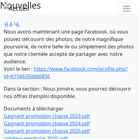
Nouvelles
Aller au contenu principal
-
+
A
A
A
Nous avons maintenant une page Facebook, où vous
pouvez découvrir des photos; de notre magnifique
pourvoirie, de notre belle ile ou simplement des photos
que notre clientèle accepte de partager avec notre
audience.
Voici le lien :
https://www.facebook.com/profile.php?
id=61566350666856
Dans la section : Nous joindre, vous pourrez découvrir
nos offres d'emploi disponible.
Documents à télécharger
Gagnant promotion chasse 2023.pdf
Gagnant promotion chasse 2024.pdf
Gagnant promotion chasse 2025.pdf
rotation territoire 2025.pdf