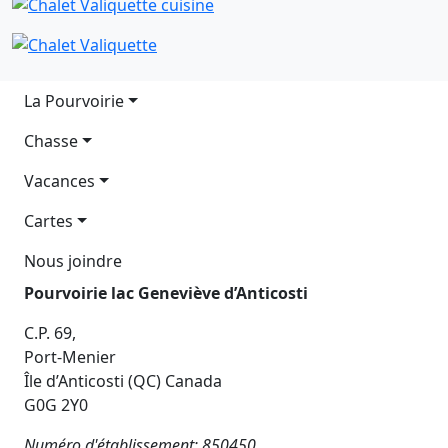
Main navigation
La Pourvoirie
Chasse
Vacances
Cartes
Nous joindre
Pourvoirie lac Geneviève d’Anticosti
C.P. 69,
Port-Menier
Île d’Anticosti (QC) Canada
G0G 2Y0
Numéro d'établissement: 850450