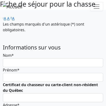
Fiche de séjour pour la chasse
Aller au contenu principal
-
+
A
A
A
Les champs marqués d'un astérisque (*) sont
obligatoires.
Informations sur vous
Nom*
Prénom*
Certificat du chasseur ou carte-client non-résident
du Québec
Adresse*